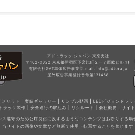
アドトラック ジャパン 東京支社
〒162-0822 東京都新宿区下宮比町２ー７西欧ビル４F
有限会社GAT車体広告事業部 mail:
info@adtora.jp
屋外広告事業登録番号第131468
社メリット
|
実績ギャラリー
|
サンプル動画
|
LEDビジョントラッ
トラック製作
|
安全運行の取組み
|
リクルート
|
会社概要
|
サイ
ンス遵守のため公序良俗に反するようなコンテンツはお断りする場
当サイトの画像や文章など無断で使用・転写することを禁じます