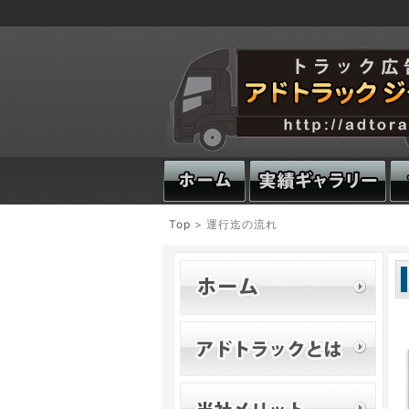
Top
> 運行迄の流れ