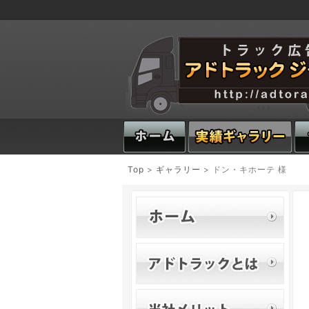
Top
>
ギャラリー
> ドン・キホーテ 様