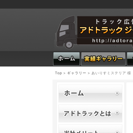
Top
>
ギャラリー
> あいりすミステリア 様